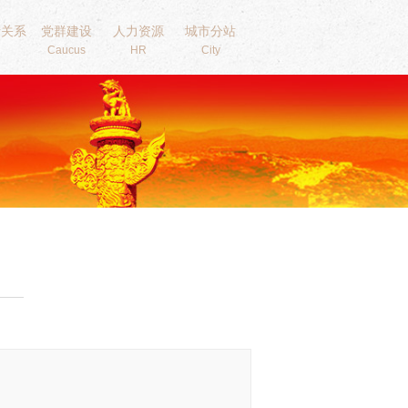
者关系
党群建设
人力资源
城市分站
Caucus
HR
City