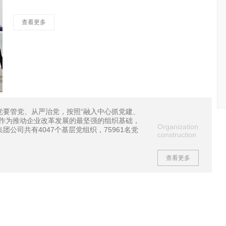
查看更多
党要管党、从严治党，按照“融入中心抓党建、
组织建设
织作为推动企业改革发展的最坚强的组织基础，
Organization
公司共有4047个基层党组织，75961名党
construction
查看更多