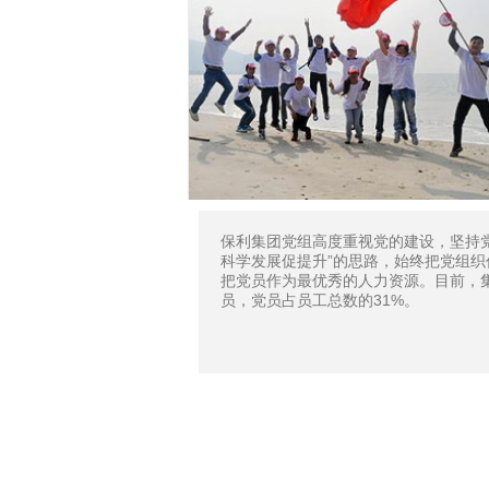
保利集团党组高度重视党的建设，坚持
科学发展促提升”的思路，始终把党组
把党员作为最优秀的人力资源。目前，集团
员，党员占员工总数的31%。