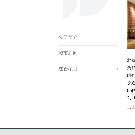
公司简介
城市新闻
北
为
在管项目
内
交通
55
2
点