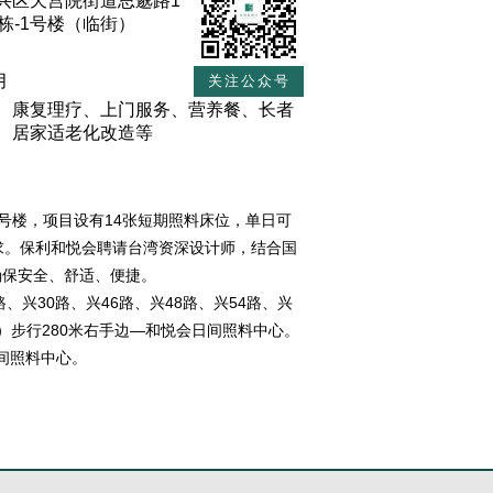
兴区天宫院街道思邈路1
栋-1号楼（临街）
月
关注公众号
、康复理疗、上门服务、营养餐、长者
、居家适老化改造等
1号楼，项目设有14张短期照料床位，单日可
需求。保利和悦会聘请台湾资深设计师，结合国
确保安全、舒适、便捷。
6路、兴30路、兴46路、兴48路、兴54路、兴
向）步行280米右手边—和悦会日间照料中心。
间照料中心。