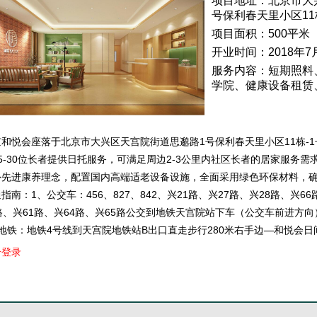
项目地址：北京市大
号保利春天里小区11
项目面积：500平米
开业时间：2018年7
服务内容：短期照料
学院、健康设备租赁
京和悦会座落于北京市大兴区天宫院街道思邈路1号保利春天里小区11栋-
15-30位长者提供日托服务，可满足周边2-3公里内社区长者的居家服务
外先进康养理念，配置国内高端适老设备设施，全面采用绿色环保材料，
指南：1、公交车：456、827、842、兴21路、兴27路、兴28路、兴6
路、兴61路、兴64路、兴65路公交到地铁天宫院站下车（公交车前进方
、地铁：地铁4号线到天宫院地铁站B出口直走步行280米右手边—和悦会日
击登录