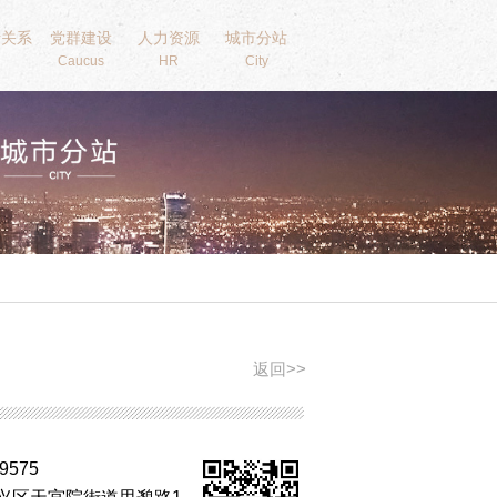
者关系
党群建设
人力资源
城市分站
Caucus
HR
City
返回>>
9575