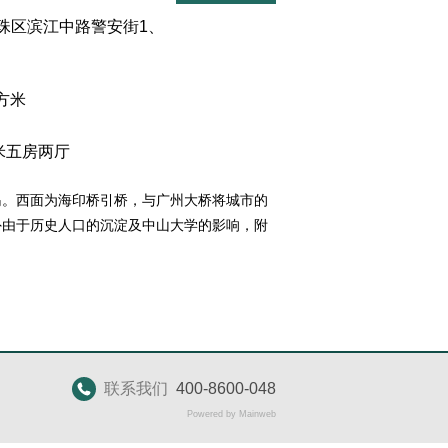
珠区滨江中路警安街1、
方米
米五房两厅
岛。西面为海印桥引桥，与广州大桥将城市的
外由于历史人口的沉淀及中山大学的影响，附
联系我们
400-8600-048
Powered by Mainweb