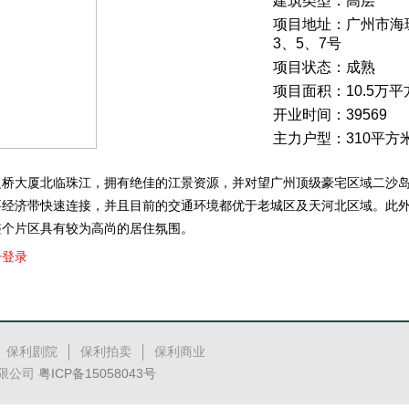
建筑类型：高层
项目地址：广州市海
3、5、7号
项目状态：成熟
项目面积：10.5万平
开业时间：39569
主力户型：310平方
之桥大厦北临珠江，拥有绝佳的江景资源，并对望广州顶级豪宅区域二沙
要经济带快速连接，并且目前的交通环境都优于老城区及天河北区域。此
整个片区具有较为高尚的居住氛围。
击登录
保利剧院
保利拍卖
保利商业
有限公司
粤ICP备15058043号