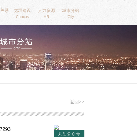
者关系
党群建设
人力资源
城市分站
Caucus
HR
City
返回>>
7293
关注公众号