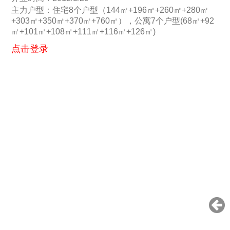
主力户型：住宅8个户型（144㎡+196㎡+260㎡+280㎡
+303㎡+350㎡+370㎡+760㎡），公寓7个户型(68㎡+92
㎡+101㎡+108㎡+111㎡+116㎡+126㎡)
点击登录