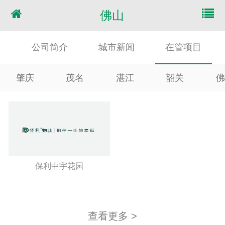
佛山
公司简介
城市新闻
在管项目
肇庆
茂名
湛江
韶关
佛
保利中宇花园
查看更多 >